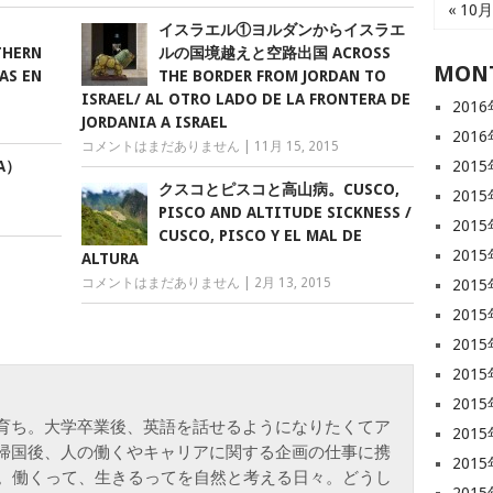
« 10月
イスラエル①ヨルダンからイスラエ
THERN
ルの国境越えと空路出国 ACROSS
MONT
AS EN
THE BORDER FROM JORDAN TO
ISRAEL/ AL OTRO LADO DE LA FRONTERA DE
201
JORDANIA A ISRAEL
201
コメントはまだありません
|
11月 15, 2015
A）
201
クスコとピスコと高山病。CUSCO,
201
PISCO AND ALTITUDE SICKNESS /
201
CUSCO, PISCO Y EL MAL DE
201
ALTURA
コメントはまだありません
|
2月 13, 2015
201
201
201
201
201
育ち。大学卒業後、英語を話せるようになりたくてア
201
帰国後、人の働くやキャリアに関する企画の仕事に携
201
年。働くって、生きるってを自然と考える日々。どうし