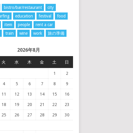
bistro/bar/restaurant
city
rfing
education
festival
food
item
people
rent a car
train
wine
work
旅の準備
2026年8月
火
水
木
金
土
日
1
2
4
5
6
7
8
9
11
12
13
14
15
16
18
19
20
21
22
23
25
26
27
28
29
30