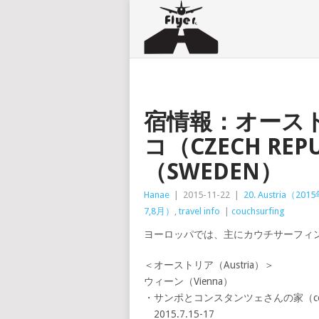
宿情報：オーストリ
コ（CZECH RE
（SWEDEN）
Hanae
|
2015-11-22
|
20. Austria（20
7,8月）
,
travel info
|
couchsurfing
ヨーロッパでは、主にカウチサーフィンや
＜オーストリア（Austria）＞
ウィーン（Vienna）
・サンポとコンスタンツェさんの家（couch
2015.7.15-17