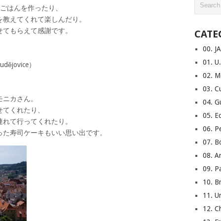
ごはんを作ったり、
てくれて楽しんだり。
もらえて感謝です。
CATE
00. 
01. 
ějovice）
02. 
03. 
モニカさん。
04. 
くれたり、
05. 
て行ってくれたり。
06. 
司ケーキもいい思い出です。
07. 
08. 
09. 
10. 
11. 
12. 