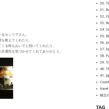
30. 
31. 
32. 
33. 
34. 
いるセシリアさん。
35. 
教えてくれたり、
36. J
時もおいでと招いてくれたり。
37. I
性を気づかせてくれてありがとう。
38. P
39. T
40. T
41. J
Count
travel
独立
TAG