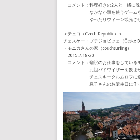
コメント：料理好きの2人と一緒に晩
なかなか頭を使うゲームを教え
ゆったりウィーン観光させて
＜チェコ（Czech Republic）＞
チェスケー・ブデジョビツェ（České Bud
・モニカさんの家（couchsurfing）
2015.7.18-20
コメント：翻訳のお仕事をしている
元祖バドワイザーを飲ませて
チェスキークルムロフに連れ
息子さんのお誕生日に作った寿