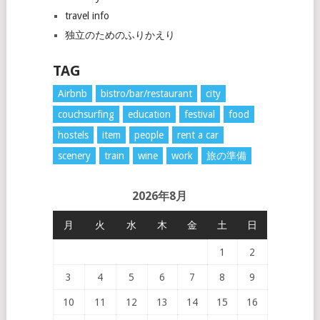
travel info
独立のためのふりかえり
TAG
Airbnb
bistro/bar/restaurant
city
couchsurfing
education
festival
food
hostels
item
people
rent a car
scenery
train
wine
work
旅の準備
2026年8月
月
火
水
木
金
土
日
1
2
3
4
5
6
7
8
9
10
11
12
13
14
15
16