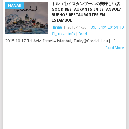
トルコ①イスタンブールの美味しい店
HANAE
GOOD RESTAURANTS IN ISTANBUL/
BUENOS RESTAURANTES EN
ESTAMBUL
Hanae
|
2015-11-30
|
39. Turky (2015年10
月)
,
travel info
|
food
2015.10.17 Tel Aviv, Israel→Istanbul, Turky@Cordial Hou […]
Read More